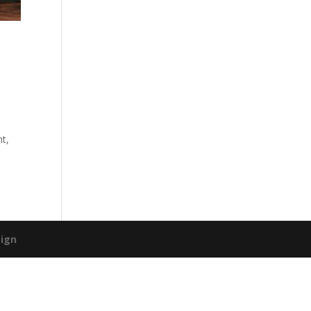
nt,
ign