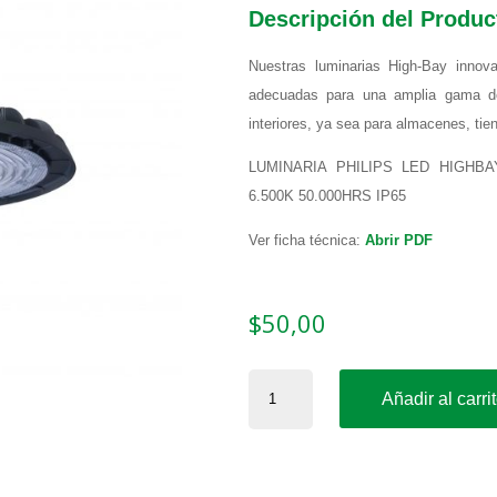
Descripción del Produc
Nuestras
luminarias
High-
Bay
innova
adecuadas
para
una amplia
gama
d
interiores,
ya
sea
para
almacenes,
tie
LUMINARIA PHILIPS LED HIGHBA
6.500K 50.000HRS IP65
Ver ficha técnica:
Abrir PDF
$
50,00
LUMINARIA
Añadir al carri
PHILIPS
LED
HIGHBAY
BY320P