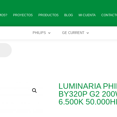
MOS?
PROYECTOS
PRODUCTOS
BLOG
MI CUENTA
CONTACT
MOS?
PROYECTOS
PRODUCTOS
BLOG
MI CUENTA
CONTACT
PHILIPS
GE CURRENT
PHILIPS
GE CURRENT
LUMINARIA PHI
BY320P G2 200
6.500K 50.000H