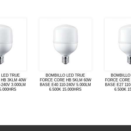
G2
200W
28.000LM
120-
277V
6.500K
50.000HRS
IP65
cantidad
 LED TRUE
BOMBILLO LED TRUE
BOMBILLO
 HB 3KLM 40W
FORCE CORE HB 5KLM 60W
FORCE CORE 
-240V 3.000LM
BASE E40 110-240V 5.000LM
BASE E27 110
15.000HRS
6.500K 15.000HRS
6.500K 1