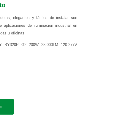
to
doras,
elegantes y fáciles
de
instalar
son
e aplicaciones
de
iluminación
industrial en
ndas
u
oficinas.
Y BY320P G2 200W 28.000LM 120-277V
to