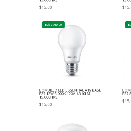
15.000HRS
15.0
$
15,00
$
15,
BOMBILLO LED ESSENTIAL A19 BASE
BOMB
E27 12W 3.000K 120V 1.310LM
E27 
15.000HRS
$
15,
$
15,00