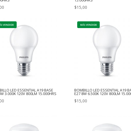
00HRS
15.000HRS
00
$
15,00
ILLO LED ESSENTIAL A19 BASE
BOMBILLO LED ESSENTIAL A19 B
8W 3.000K 120V 800LM 15.000HRS
E27 8W 6.500K 120V 800LM 15.0
00
$
15,00