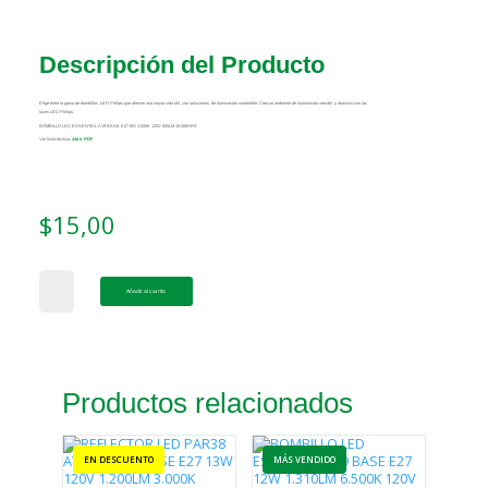
Descripción del Producto
Elige entre la gama de bombillos LED Philips que ofrecen una mayor vida útil, con soluciones de iluminación sostenible. Crea un ambiente de iluminación versátil y atractivo con las
luces LED Philips.
BOMBILLO LED ESSENTIAL A19 BASE E27 8W 3.000K 120V 800LM 15.000HRS
Ver ficha técnica:
Abrir PDF
$
15,00
BOMBILLO
Añadir al carrito
LED
ESSENTIAL
A19
BASE
Productos relacionados
E27
8W
3.000K
120V