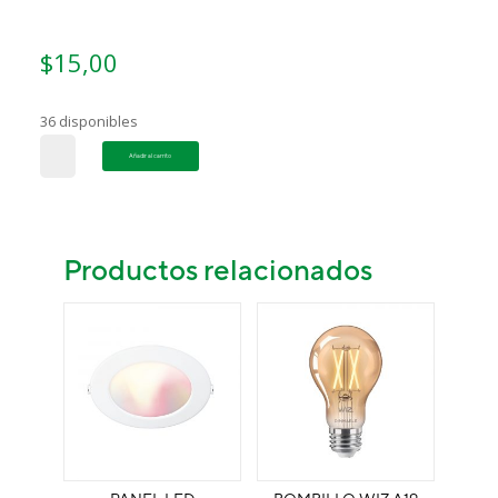
$
15,00
36 disponibles
CINTA
Añadir al carrito
LED
WIZ
CÁLIDA
A
Productos relacionados
FRÍA
Y
COLORES
WIFI
cantidad