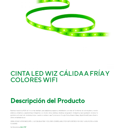
CINTA LED WIZ CÁLIDA A FRÍA Y
COLORES WIFI
Descripción del Producto
Nuestras tiras de luz RGB de 1 m se han diseñado para adaptarse a espacios y embellecerlos con más de 16 millones de colores planos, modos
estáticos y dinámicos y características inteligentes. Los modos de luz estática y dinámica, la regulación inteligente y la programación de la luz te
permiten controlar todo el sistema, incluso cuando no estás en casa. Funciona con Google Home, Amazon Alexa y Apple HomeKit para ofrecer lo
último en facilidad de uso.
CINTA LED WIZ KIT DE INICIO 2MTS / LUZ CÁLIDA A FRÍA Y COLORES CONTROLABLE POR WIFI 2 METROS 100-120V 1.600LM 2.700-6.500K
15.000HRS
Ver ficha técnica:
Abrir PDF